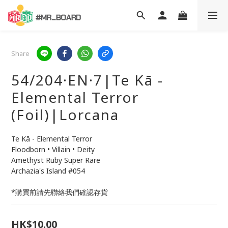
Share
54/204·EN·7|Te Kā -
Elemental Terror
(Foil)|Lorcana
Te Kā - Elemental Terror
Floodborn • Villain • Deity
Amethyst Ruby Super Rare
Archazia's Island #054
*購買前請先聯絡我們確認存貨
HK$10.00