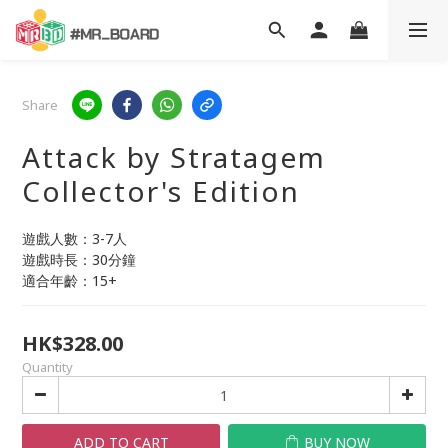
Share
Attack by Stratagem
Collector's Edition
遊戲人數：3-7人
遊戲時長：30分鐘
適合年齡：15+
HK$328.00
Quantity
ADD TO CART
BUY NOW