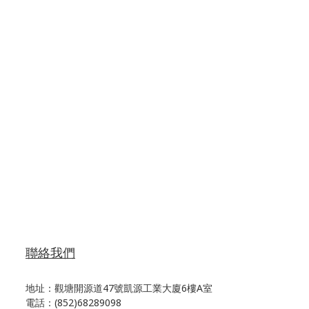
聯絡我們
地址：觀塘開源道47號凱源工業大廈6樓A室
電話：(852)68289098