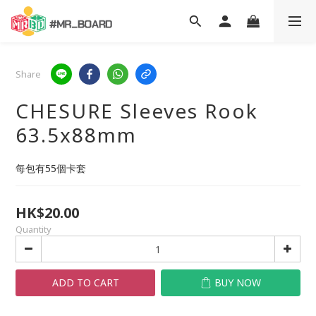
Share
CHESURE Sleeves Rook
63.5x88mm
每包有55個卡套
HK$20.00
Quantity
ADD TO CART
BUY NOW