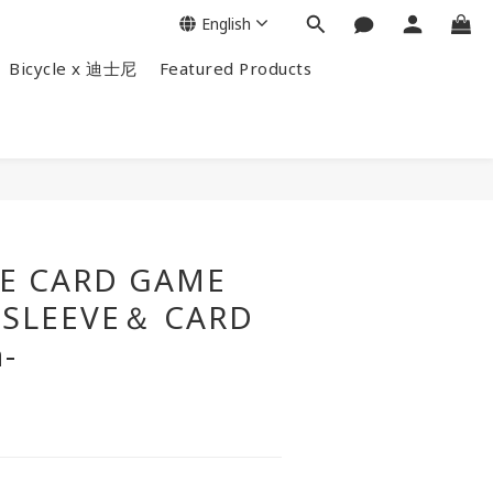
English
Bicycle x 迪士尼
Featured Products
CE CARD GAME
 SLEEVE＆ CARD
-