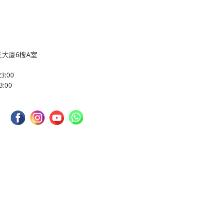
大廈6樓A室
:00
:00