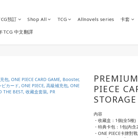
CG預訂
Shop All
TCG
Allnovels series
卡套
年TCG 中文翻譯
PREMIUM
PIECE CA
STORAGE
內容
・收藏盒：1個(全5種)
・特典卡包：1包(內含2
・ONE PIECE卡牌對戰 