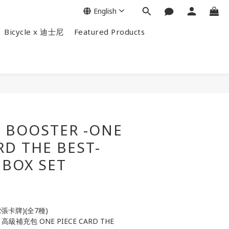
English
Bicycle x 迪士尼
Featured Products
 BOOSTER -ONE
RD THE BEST-
 BOX SET
張卡牌)(全7種)
高級補充包 ONE PIECE CARD THE 