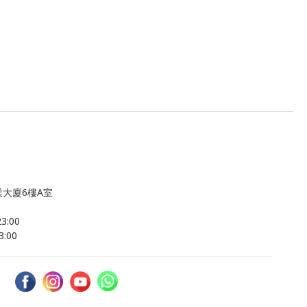
大廈6樓A室
:00
:00