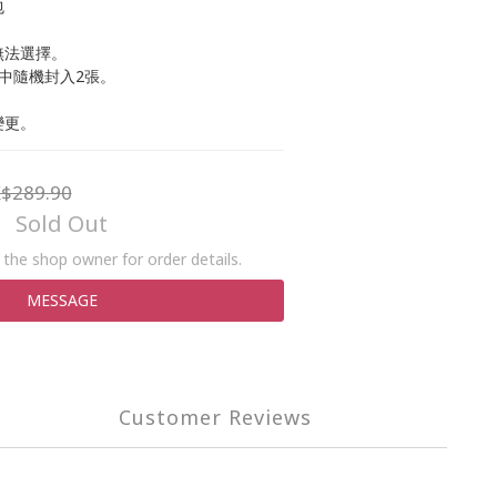
包
無法選擇。
中隨機封入2張。
變更。
$289.90
Sold Out
the shop owner for order details.
MESSAGE
Customer Reviews