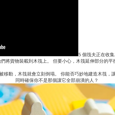
5 個筏夫正在收
他們將貨物裝載到木筏上。 但要小心，木筏延伸部分的平
被移動，木筏就會立刻倒塌。 你能否巧妙地建造木筏，
同時確保你不是那個讓它全部崩潰的人？