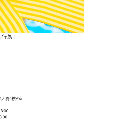
衡行為！
大廈6樓A室
:00
:00