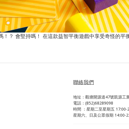
嗎！？ 會堅持嗎！ 在這款益智平衡遊戲中享受奇怪的平
聯絡我們
地址：觀塘開源道47號凱源工業
電話：(852)68289098
時間 ：星期二至星期五 17:00-23
星期六、日及公眾假期 14:00-23