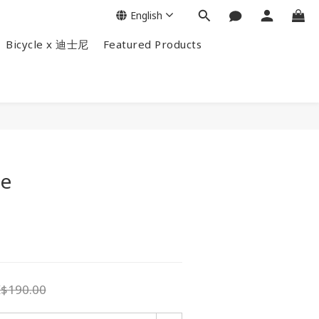
English
Bicycle x 迪士尼
Featured Products
BUY NOW
ve
$190.00