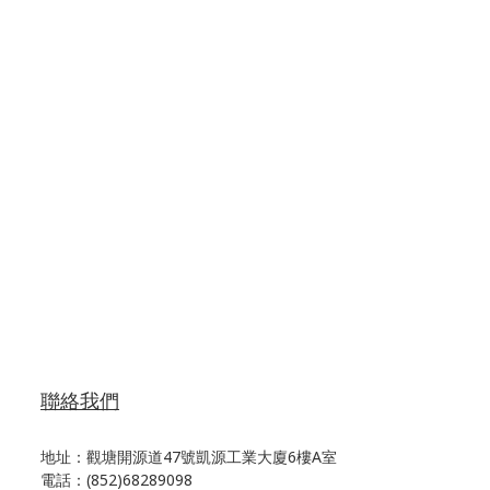
聯絡我們
地址：觀塘開源道47號凱源工業大廈6樓A室
電話：(852)68289098