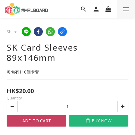
Share
SK Card Sleeves
89x146mm
每包有110個卡套
HK$20.00
Quantity
ADD TO CART
BUY NOW