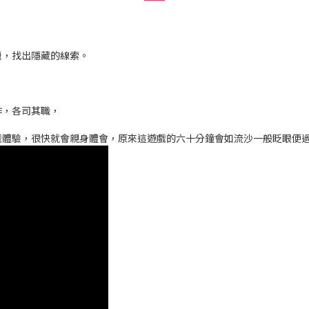
題，找出隱藏的線索。
。
，
作，各司其職，
戲體驗，很快就會親身體會，原來這遊戲的六十分鐘會如流沙一般眨眼便