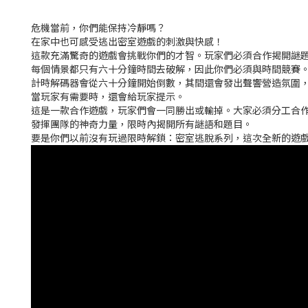
危機當前，你們能保持冷靜嗎？
在家中也可感受逃出密室遊戲的刺激與快感！
這款充滿驚奇的遊戲會挑戰你們的才智。玩家們必須合作揭開謎
每個情景都只有六十分鐘時間去破解，因此你們必須與時間競賽
計時解碼器會從六十分鐘開始倒數，其間還會發出聲響營造氛圍
當玩家有需要時，還會給玩家提示。
這是一款合作遊戲，玩家們會一同勝出或輸掉。大家必須分工合
發揮團隊的神奇力量，限時內揭開所有謎語和題目。
要是你們以前沒有玩過限時解鎖：密室逃脫系列，這次全新的遊