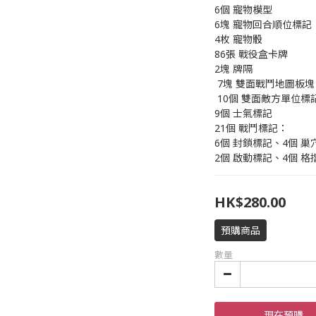
6個 寵物模型
6塊 寵物回合順位標記
4枚 寵物骰
86張 戰役盒卡牌
2塊 牌隔
 7塊 雙面戰鬥地圖板塊
 10個 雙面敵方單位標
9個 士氣標記
21個 戰鬥標記：
6個 封鎖標記、4個 巢
2個 啟動標記、4個 
HK$280.00
預購商品
數量
現在預購