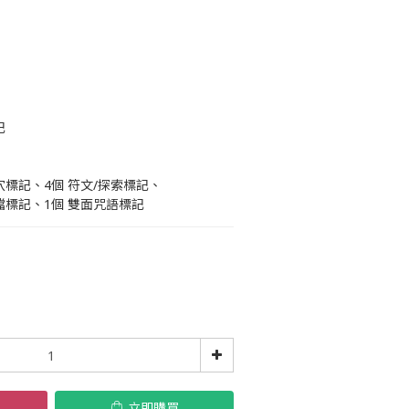
記
穴標記、4個 符文/探索標記、
格擋標記、1個 雙面咒語標記
立即購買