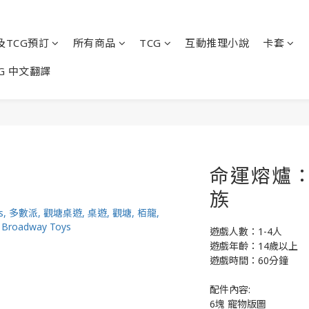
及TCG預訂
所有商品
TCG
互動推理小說
卡套
G 中文翻譯
命運熔爐：
族
遊戲人數：1-4人
遊戲年齡：14歲以上
遊戲時間：60分鐘
配件內容:
6塊 寵物版圖