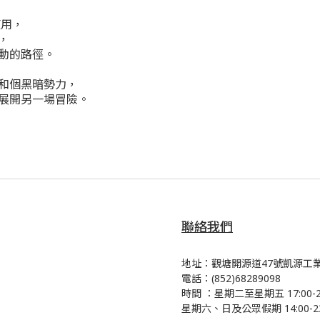
使用，
，
動的路徑。
和個黑暗勢力，
展開另一場冒險。
聯絡我們
地址：觀塘開源道47號凱源工業
電話：(852)68289098
時間 ：星期二至星期五 17:00-23
星期六、日及公眾假期 14:00-23