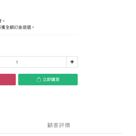
，
發。
將獲全額訂金退還。
立即購買
顧客評價