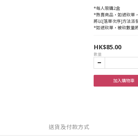
*每人限購2盒
*熱賣商品，如遇砍單
將以[落單次序]方法派
*如遇砍單，被砍數量
HK$85.00
數量
加入購物車
送貨及付款方式