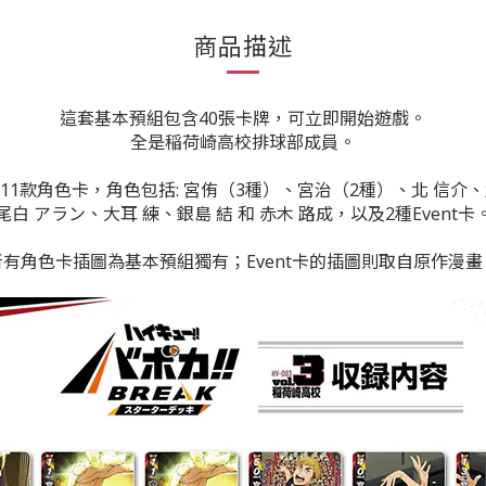
商品描述
這套基本預組包含40張卡牌，可立即開始遊戲。
全是稲荷崎高校排球部成員。
11款角色卡，角色包括: 宮侑（3種）、宮治（2種）、北 信介
尾白 アラン、大耳 練、銀島 結 和 赤木 路成，以及2種Event卡
所有角色卡插圖為
基本預組
獨有；
Event卡
的插圖則取自原作漫畫