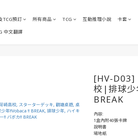
及TCG預訂
所有商品
TCG
互動推理小說
卡套
G 中文翻譯
[HV-D0
校|排球少年!
BREAK
內容:
1盒內附40張卡牌
說明書
場地紙