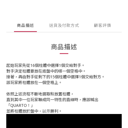
商品描述
送貨及付款方式
顧客評價
商品描述
起始玩家先從16個柱體中選擇1個交給對手。
對手決定柱體要放在底盤中的哪一個空格中。
接著，再由對手從剩下的15個柱體中選擇1個交給對方。
該玩家將柱體放在一個空格上。
依照上述流程不斷地選取和放置柱體，
直到其中一位玩家聯成同一特性的直線時，應該喊出
「QUARTO！」
並將柱體放於盤中，以示勝利。