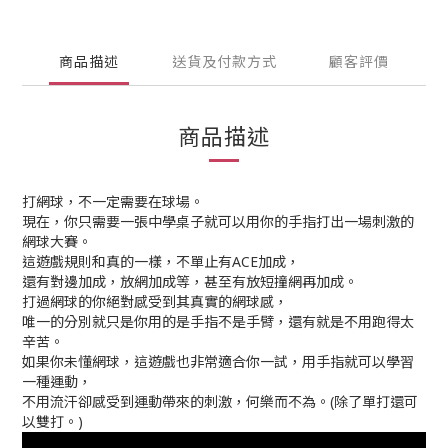
商品描述
送貨及付款方式
顧客評價
商品描述
打網球，不一定需要在球場。
現在，你只需要一張中學桌子就可以用你的手指打出一場刺激的
網球大賽。
這遊戲規則和真的一樣，不單止有
ACE
加成，
還有對邊加成，放網加成等，甚至有放短撞網再加成。
打過網球的你絕對感受到其真實的網球感，
唯一的分別就只是你用的是手指不是手臂，還有就是不用跑得太
辛苦。
如果你未懂網球，這遊戲也非常適合你一試，用手指就可以學習
一種運動，
不用流汗卻感受到運動帶來的刺激，何樂而不為。
(
除了單打還可
以雙打。
)