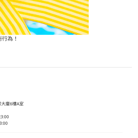
衡行為！
大廈6樓A室
:00
:00