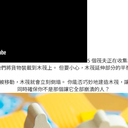
5 個筏夫正在收
他們將貨物裝載到木筏上。 但要小心，木筏延伸部分的平
被移動，木筏就會立刻倒塌。 你能否巧妙地建造木筏，
同時確保你不是那個讓它全部崩潰的人？