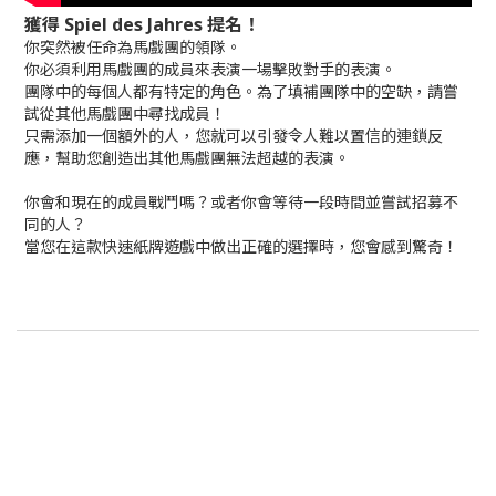
獲得 Spiel des Jahres 提名！
你突然被任命為馬戲團的領隊。
你必須利用馬戲團的成員來表演一場擊敗對手的表演。
團隊中的每個人都有特定的角色。為了填補團隊中的空缺，請嘗
試從其他馬戲團中尋找成員！
只需添加一個額外的人，您就可以引發令人難以置信的連鎖反
應，幫助您創造出其他馬戲團無法超越的表演。
你會和現在的成員戰鬥嗎？或者你會等待一段時間並嘗試招募不
同的人？
當您在這款快速紙牌遊戲中做出正確的選擇時，您會感到驚奇！